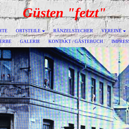
Güsten "fetzt"
HTE
ORTSTEILE
RÄNZELSTECHER
VEREINE
ERBE
GALERIE
KONTAKT / GÄSTEBUCH
IMPRE