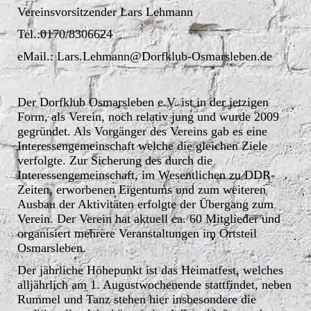
Vereinsvorsitzender Lars Lehmann
Tel.:0170/8306624
eMail.: Lars.Lehmann@Dorfklub-Osmarsleben.de
Der Dorfklub Osmarsleben e.V. ist in der jetzigen
Form, als Verein, noch relativ jung und wurde 2009
gegründet. Als Vorgänger des Vereins gab es eine
Interessengemeinschaft welche die gleichen Ziele
verfolgte. Zur Sicherung des durch die
Interessengemeinschaft, im Wesentlichen zu DDR-
Zeiten, erworbenen Eigentums und zum weiteren
Ausbau der Aktivitäten erfolgte der Übergang zum
Verein. Der Verein hat aktuell ca. 60 Mitglieder und
organisiert mehrere Veranstaltungen im Ortsteil
Osmarsleben.
Der jährliche Höhepunkt ist das Heimatfest, welches
alljährlich am 1. Augustwochenende stattfindet, neben
Rummel und Tanz stehen hier insbesondere die